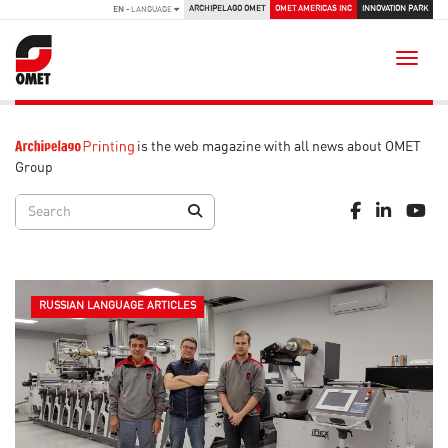
ARCHIPELAGO OMET
OMET AMERICAS INC
INNOVATION PARK
EN
- LANGUAGE
Toggle
is the web magazine with all news about OMET
Group
RUSSIAN LANGUAGE ARTICLES