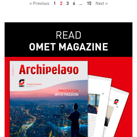
« Previous
1
2
3
4
…
15
Next »