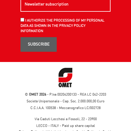
I AUTHORIZE THE PROCESSING OF MY PERSONAL
DATA AS SHOWN IN THE PRIVACY POLICY
INFORMATION
SUBSCRIBE
©
OMET 2026
- P.Iva 00204200133 - REA LC 042-2203
Società Unipersonale - Cap. Soc. 2.000.000,00 Euro
C.C.I.A.A. 100538 - Meccanografico LC/002728
Via Caduti Lecchesi a Fossoli, 22 - 23900
LECCO - ITALY - Paid up share capital