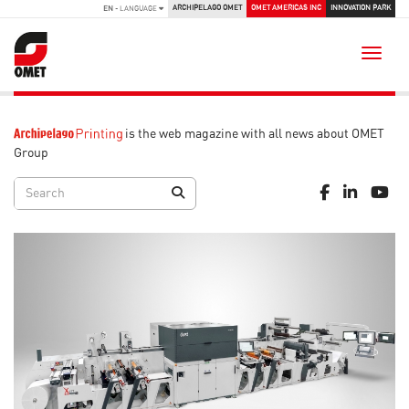
ARCHIPELAGO OMET
OMET AMERICAS INC
INNOVATION PARK
EN
- LANGUAGE
Toggle
is the web magazine with all news about OMET
Group