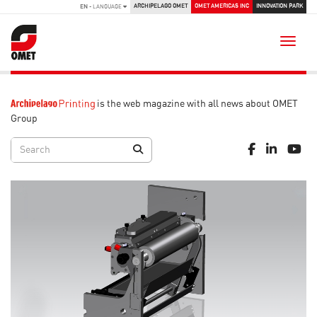
ARCHIPELAGO OMET
OMET AMERICAS INC
INNOVATION PARK
EN
- LANGUAGE
Toggle
is the web magazine with all news about OMET
Group