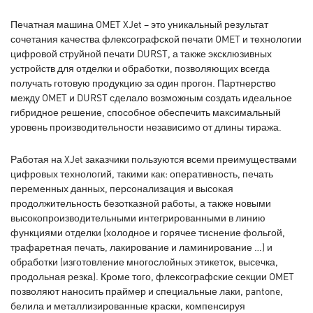
Печатная машина OMET XJet – это уникальный результат
сочетания качества флексографской печати OMET и технологии
цифровой струйной печати DURST, а также эксклюзивных
устройств для отделки и обработки, позволяющих всегда
получать готовую продукцию за один прогон. Партнерство
между OMET и DURST сделало возможным создать идеальное
гибридное решение, способное обеспечить максимальный
уровень производительности независимо от длины тиража.
Работая на XJet заказчики пользуются всеми преимуществами
цифровых технологий, такими как: оперативность, печать
переменных данных, персонализация и высокая
продолжительность безотказной работы, а также новыми
высокопроизводительными интегрированными в линию
функциями отделки (холодное и горячее тиснение фольгой,
трафаретная печать, лакирование и ламинирование …) и
обработки (изготовление многослойных этикеток, высечка,
продольная резка). Кроме того, флексографские секции OMET
позволяют наносить праймер и специальные лаки, pantone,
белила и металлизированные краски, компенсируя