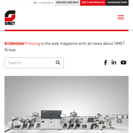
ARCHIPELAGO OMET
OMET AMERICAS INC
INNOVATION PARK
EN
- LANGUAGE
Toggle
is the web magazine with all news about OMET
Group