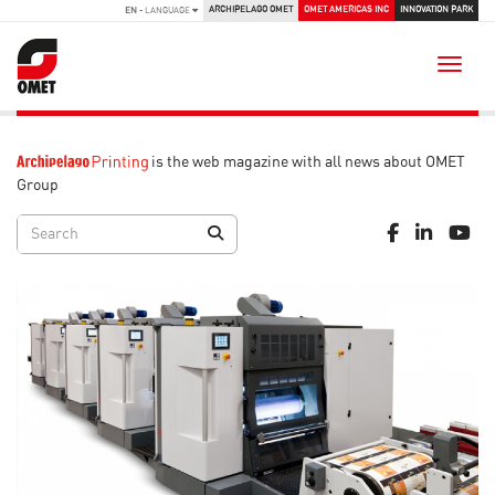
ARCHIPELAGO OMET
OMET AMERICAS INC
INNOVATION PARK
EN
- LANGUAGE
Toggle
is the web magazine with all news about OMET
Group