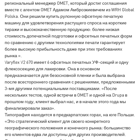
региональный менеджер OMET, который достиг соглашения
вместе с агентом OMET Адамом Амброзкиевичем из WRH Global
Polska. Они решили купить рулонную офсетную печатную
машину для удовлетворения растущего спроса на короткие
тиражи и высококачественную продукцию: более низкая
стоимость допечатной подготовки и офсетных печатных форм
по сравнению с другими технологиями печати гарантирует
более высокую прибыльность даже при этих требованиях
рынка ».
Varyflex V2 670 имеет 6 офсетных печатных УФ-секций и одну
флексосекцию для лакировки. Она в основном
предназначается для безосновной пленки и была выбрана
после всестороннего сравнения с решениями, предложенными
3-мя другими потенциальными поставщиками. «После
нескольких тестов, одной встречи в OMET и одной на Drupa в
прошлом году, клиент выбрал нас, и в начале этого года мы
финализировали заказ».
Типография находится в предкарпатских горах, на юге Польши.
«Это стратегический клиент для своего конкретного
географического положения и конечного рынка: большинство
его клиентов едва ли доступны для других производителей.