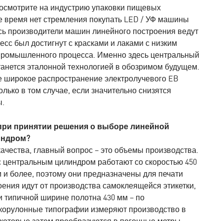
посмотрите на индустрию упаковки пищевых
ее время нет стремления покупать LED / УФ машины
есь производители машин линейного построения ведут
сс был достигнут с красками и лаками с низким
т промышленного процесса. Именно здесь центральный
станется эталонной технологией в обозримом будущем.
 широкое распространение электролучевого EB
только в том случае, если значительно снизятся
ы.
 при принятии решения о выборе линейной
индром?
чества, главный вопрос – это объемы производства.
 центральным цилиндром работают со скоростью 450
м и более, поэтому они предназначены для печати
ения идут от производства самоклеящейся этикетки,
ри типичной ширине полотна 430 мм – по
корулонные типографии измеряют производство в