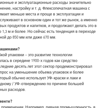
иционные и эксплуатационные расходы значительно
нение, настройку и т. д. Флексопечатная машина с
мает меньше места и проще в эксплуатации и
луживают в основном один и тот же рынок, а именно
ых продуктов и напитков, и продолжают делать это в
1,3 м и более. Но сейчас есть тенденция в переходе
ой до 850 мм или даже 670 мм.
машинами?
кой упаковки – это развитие технологии
ась в середине 1900-х годов как средство
следние десять лет этот сектор продемонстрировал
спрос на уменьшение объема упаковок и более
орый обычно использует УФ-краски и лаки и
иодному / УФ-отверждению по причине большей
ных расходов.
менте?
 и применении. Например, пивная промышленность, в