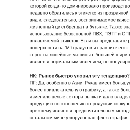
которой когда-то доминировало производство
недавно обратилась к этикетке из прозрачно
вид и, следовательно, воспринимаемое качест
жизненный цикл бренда на бутылке. Также зн
использование безосновной ПВХ, ПЭТГ и ОПП
вплавляемой этикеток. Если вы представите 
поверхности на 360 градусов и сравните его 
спрос на линейные машины с большей шириной
является нормальным явлением, но популярнос
НК: Рынок быстро уловил эту тенденцию?
ПГ: Да, особенно в Азии. Рукав имеет больш
более привлекательную графику, а также бо
изменило целые сектора рынка и дало владе
продукцию по отношению к продукции конкурен
прежнему является предпочтительным методом
остальном мире узкорулонная флексография 