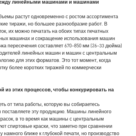
 между линейными машинами и машинами
объемы растут одновременно с ростом ассортимента
ткие тиражи, но большее разнообразие работ. В
ок, их можно печатать на обоих типах печатных
нейных машинах и сокращение использования машин
очка пересечения составляет 670–850 мм (26–33 дюйма)
зводителей линейных машин и машин с центральным
логию для этих форматов. Это тот момент, когда
отку более коротких тиражей по коммерчески
й из этих процессов, чтобы конкурировать на
сеть от типа работы, которую вы собираетесь
вы поставляете эту продукцию. Машины линейного
красок, в то время как машины с центральным
т спиртовые краски, что заметно при сравнении
ву намного ближе к глубокой печати, но производство