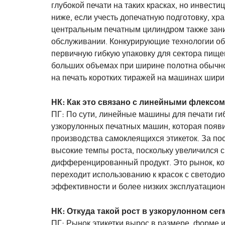
глубокой печати на таких красках, но инвест
ниже, если учесть допечатную подготовку, хра
центральным печатным цилиндром также зани
обслуживании. Конкурирующие технологии обс
первичную гибкую упаковку для сектора пищев
больших объемах при ширине полотна обычно 
на печать коротких тиражей на машинах ширин
НК: Как это связано с линейными флексо
ПГ: По сути, линейные машины для печати гиб
узкорулонных печатных машин, которая появил
производства самоклеящихся этикеток. За по
высокие темпы роста, поскольку увеличился 
дифференцированный продукт. Это рынок, кот
переходит использованию к красок с светод
эффективности и более низких эксплуатацион
НК: Откуда такой рост в узкорулонном сег
ПГ: Рынок этикетки вырос в размере, форме