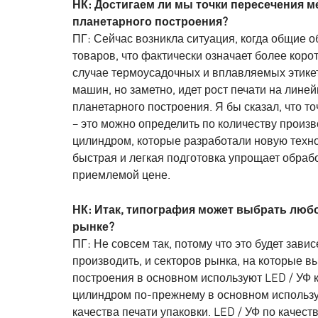
НК: Достигаем ли мы точки пересечения
планетарного построения?
ПГ: Сейчас возникла ситуация, когда общие 
товаров, что фактически означает более коро
случае термоусадочных и вплавляемых этикет
машин, но заметно, идет рост печати на ли
планетарного построения. Я бы сказал, что т
– это можно определить по количеству прои
цилиндром, которые разработали новую техно
быстрая и легкая подготовка упрощает обраб
приемлемой цене.
НК: Итак, типография может выбрать любо
рынке?
ПГ: Не совсем так, потому что это будет зави
производить, и секторов рынка, на которые 
построения в основном используют LED / УФ 
цилиндром по-прежнему в основном использую
качества печати упаковки. LED / УФ по качест