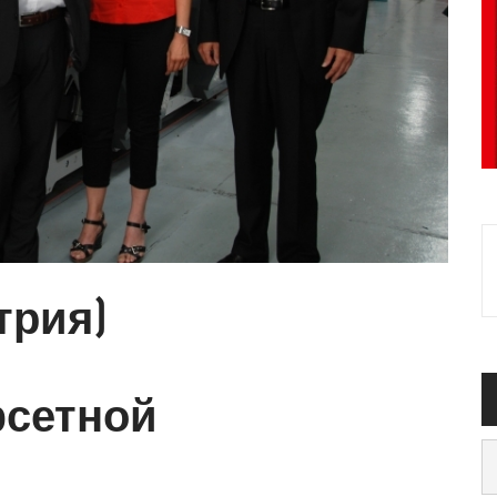
стрия)
фсетной