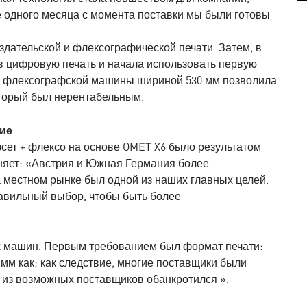
 одного месяца с момента поставки мы были готовы
издательской и флексографической печати. Затем, в
 в цифровую печать и начала использовать первую
ой флексографской машины шириной 530 мм позволила
оторый был нерентабельным.
ие
сет + флексо на основе OMET X6 было результатом
сняет: «Австрия и Южная Германия более
а местном рынке был одной из наших главных целей.
равильный выбор, чтобы быть более
 машин. Первым требованием был формат печати:
0 мм как; как следствие, многие поставщики были
н из возможных поставщиков обанкротился ».