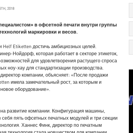
TH, 2018
 «специалистом» в офсетной печати внутри группы
 технологий маркировки и весов.
 Helf Etiketten достичь амбициозных целей.
инер-Нойдорф, которая работает в секторе этикеток,
озможностей для удовлетворения растущего спроса
ных ноу-хау для стандартизации производства.
й директор компании, объясняет: «После продажи
iketten имела замечательный рост, за которым и
 новое оборудование».
 на развитие компании. Конфигурация машины,
 в себя пять офсетных печатных модулей и три секции
хнология. Ханнес Финк, директор по печатным
ная технология стала новшеством для компании,