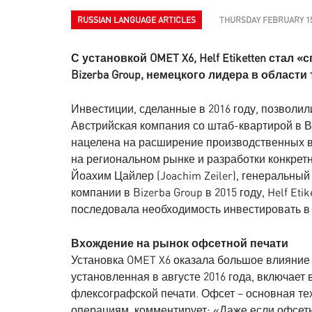
RUSSIAN LANGUAGE ARTICLES
THURSDAY FEBRUARY 15
С установкой OMET X6, Helf Etiketten стал
Bizerba Group, немецкого лидера в области
Инвестиции, сделанные в 2016 году, позволили
Австрийская компания со штаб-квартирой в В
нацелена на расширение производственных в
на региональном рынке и разработки конкрет
Йоахим Цайлер (Joachim Zeiler), генеральны
компании в Bizerba Group в 2015 году, Helf Et
последовала необходимость инвестировать в
Вхождение на рынок офсетной печати
Установка OMET X6 оказала большое влияние
установленная в августе 2016 года, включает
флексографской печати. Офсет – основная те
операциям, комментирует: «Даже если офсет