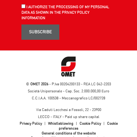
I AUTHORIZE THE PROCESSING OF MY PERSONAL
DATA AS SHOWN IN THE PRIVACY POLICY
INFORMATION
SUBSCRIBE
©
OMET 2026
- P.Iva 00204200133 - REA LC 042-2203
Società Unipersonale - Cap. Soc. 2.000.000,00 Euro
C.C.I.A.A. 100538 - Meccanografico LC/002728
Via Caduti Lecchesi a Fossoli, 22 - 23900
LECCO - ITALY - Paid up share capital
Privacy Policy
|
Whistleblowing
|
Cookie Policy
|
Cookie
preferences
General conditions of the website