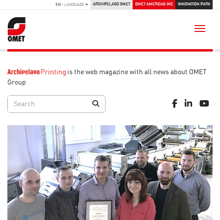
ARCHIPELAGO OMET
OMET AMERICAS INC
INNOVATION PARK
EN
- LANGUAGE
Toggle
is the web magazine with all news about OMET
Group