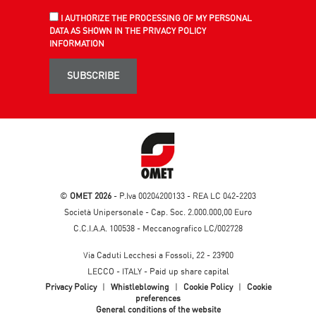
I AUTHORIZE THE PROCESSING OF MY PERSONAL
DATA AS SHOWN IN THE PRIVACY POLICY
INFORMATION
SUBSCRIBE
©
OMET 2026
- P.Iva 00204200133 - REA LC 042-2203
Società Unipersonale - Cap. Soc. 2.000.000,00 Euro
C.C.I.A.A. 100538 - Meccanografico LC/002728
Via Caduti Lecchesi a Fossoli, 22 - 23900
LECCO - ITALY - Paid up share capital
Privacy Policy
|
Whistleblowing
|
Cookie Policy
|
Cookie
preferences
General conditions of the website