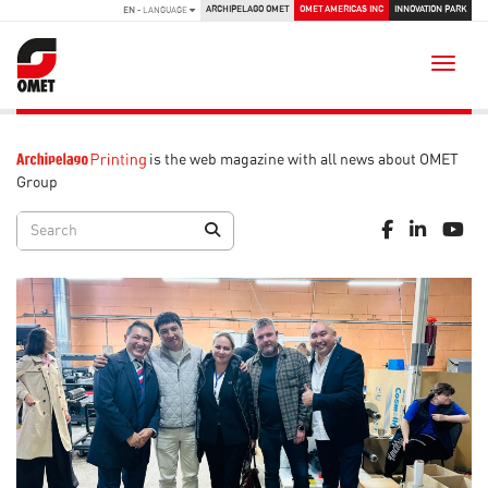
ARCHIPELAGO OMET
OMET AMERICAS INC
INNOVATION PARK
EN
- LANGUAGE
Toggle
is the web magazine with all news about OMET
Group