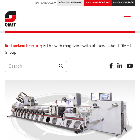
ARCHIPELAGO OMET
OMET AMERICAS INC
INNOVATION PARK
EN
- LANGUAGE
Toggle
is the web magazine with all news about OMET
Group