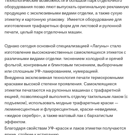
Технологические возможности и большой парк отделочного
оборудования позво ляют выпускать оригинальную рекламную
продукцию с эксклюзивными видами отделки, а также сухую
этикетку и картонную упаковку. Имеется оборудование для
изготовления трафаретных форм для листовой и рулонной
печати, целый парк отделочных машин.
Однако сегодня основной специализацией «Лагуны» стало
изготовление высококачественных самоклеящихся этикеток с
различными видами отделки: тиснением холодной и орячей
фольгой, конгревным и блинтовым тиснением, выборочным
или сплошным УФ-лакированием, нумерацией.
Внедрена эксклюзивная технология печати термохромными
красками высокой степени проявления. Самоклеящиеся
этикетки печатаются на рулонных машинах с трафаретной
екцией, позволяющей выполнять отделку тактильным лаком (с
подъемом), использовать модные трафаретные краски —
люминесцентные и флуоресцентные, краски-невидимки,
«жидкое серебро», а также матовый лак с бархатистым
эффектом.
Благодаря свойствам УФ-красок и лаков этикетки получаются
яркие, стойкие к истиранию.