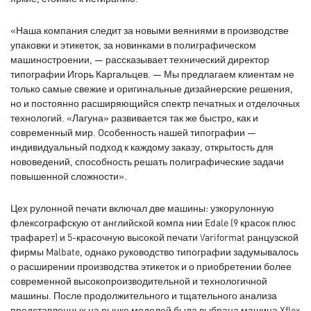
«Наша компания следит за новыми веяниями в производстве
упаковки и этикеток, за новинками в полиграфическом
машиностроении, — рассказывает технический директор
типографии Игорь Каргальцев. — Мы предлагаем клиентам не
только самые свежие и оригинальные дизайнерские решения,
но и постоянно расширяющийся спектр печатных и отделочных
технологий. «Лагуна» развивается так же быстро, как и
современный мир. Oсобенность нашей типографии —
индивидуальный подход к каждому заказу, открытость для
нововедений, способность решать полиграфические задачи
повышенной сложности».
Цех рулонной печати включал две машины: узкорулонную
флексографскую от английской компа нии Edale (9 красок плюс
трафарет) и 5-красочную высокой печати Variformat ранцузской
фирмы Malbate, однако руководство типографии задумывалось
о расширении производства этикеток и о приобретении более
современной высокопроизводительной и технологичной
машины. После продолжительного и тщательного анализа
представленных на рынке моделей была выбрана машина Xflex