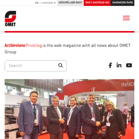
ARCHIPELAGO OMET
OMET AMERICAS INC
INNOVATION PARK
EN
- LANGUAGE
Toggle
is the web magazine with all news about OMET
Group