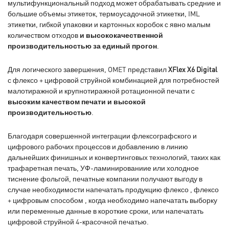
мультифункциональный подход может обрабатывать средние и
большие объемы этикеток, термоусадочной этикетки, IML
этикетки, гибкой упаковки и картонных коробок с явно малым
количеством отходов
и высококачественной
производительностью за единый прогон
.
Для логического завершения, OMET представил
XFlex X6 Digital
с флексо + цифровой струйной комбинацией для потребностей
малотиражной и крупнотиражной ротационной печати с
высоким качеством печати и высокой
производительностью
.
Благодаря совершенной интеграции флексографского и
цифрового рабочих процессов и добавлению в линию
дальнейших финишных и конвертинговых технологий, таких как
трафаретная печать, УФ-ламинированиие или холодное
тиснение фольгой, печатные компании получают выгоду в
случае необходимости напечатать продукцию флексо , флексо
+ цифровым способом , когда необходимо напечатать выборку
или переменные данные в короткие сроки, или напечатать
цифровой струйной 4-красочной печатью.