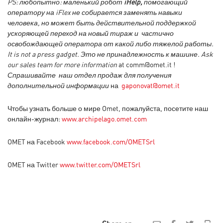
PS: любопытно: маленький робот
iHelp,
помогающий
оператору на iFlex не собирается заменять навыки
человека, но может быть действительной поддержкой
ускоряющей переход на новый тираж и частично
освобождающей оператора от какой либо тяжелой работы.
It is not a press gadget.
Это не принадлежность к машине.
Ask
our sales team for more information
at comm@omet.it !
Спрашивайте наш отдел продаж для получения
дополнительной информации
на
gaponovat@omet.it
Чтобы узнать больше о мире Omet, пожалуйста, посетите наш
онлайн-журнал:
www.archipelago.omet.com
OMET на Facebook
www.facebook.com/OMETSrl
OMET на Twitter
www.twitter.com/OMETSrl