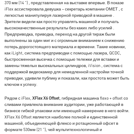
370 мм (14 ”) , представленная на выставке впервые. В показе
iFlex ассистировала девушка – секретарь компании ОМЕТ , с
легкостью манипулируя лазерной приводкой в машине .
Зрители видели как просто управлять машиной и получать
высококачественные результаты без каких либо усилий .
Предприводка, приводка, переход на другой тираж были
выполнены за один миг и с огромным вниманием к снижению
потерь дорогостоящего материала и времени. Такие новинки,
как iLight, система предприводки с помощью лазера, QCDC,
быстросменная высечка с помощью тележки для вставки и
замены тяжелых высекальных цилиндров, iVision , система с
поддержкой видеокамер для немедленной настройки точной
приводки, удивили публику и показали, как простота может быть
ключом к успеху.
Рядом с iFlex,
XFlex X6 Offset
, гибридная машина flexo + offset со
сливами привлекла внимание аудитории, уже работающей в
бизнесе гибкой упаковки или имеющей намерение в него войти.
XFlex X6 Offset является наиболее полной и единственной
машиной, объединяющей флексо и ротационный офсет в
формате 530мм (21 ”), чей мультитехнологичный и